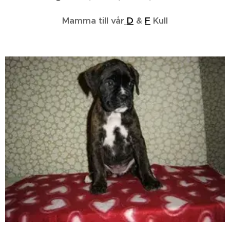
Mamma till vår
D
&
F
Kull