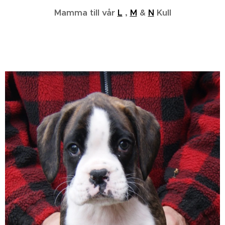
Mamma till vår
L
,
M
&
N
Kull